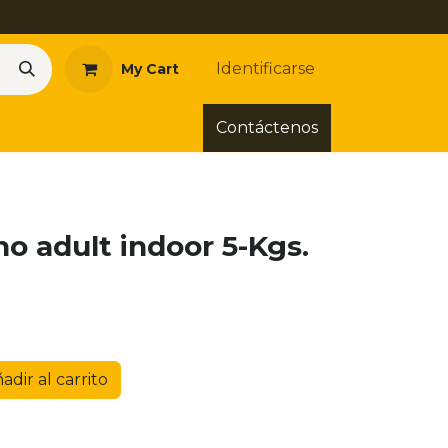
Identificarse
My Cart
Contáctenos
o adult indoor 5-Kgs.
adir al carrito