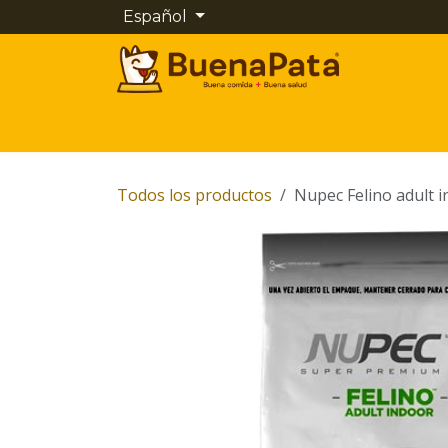
Ir al contenido
Español
Inicio
Tienda
Cita
Contáctenos
Todos los productos
Nupec Felino adult i