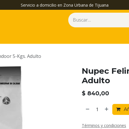
Servicio a domicilio en Zona Urbana de Tijuana
ndoor 5-Kgs. Adulto
Nupec Felin
Adulto
$
840,00
Añ
Términos y condiciones