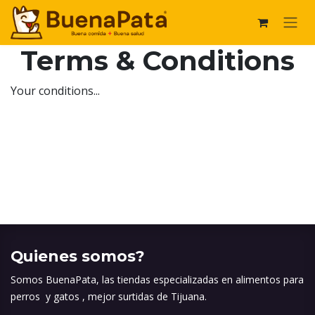
Ir al contenido
Terms & Conditions
Your conditions...
Quienes somos?
Somos BuenaPata, las tiendas especializadas en alimentos para
perros y gatos , mejor surtidas de Tijuana.