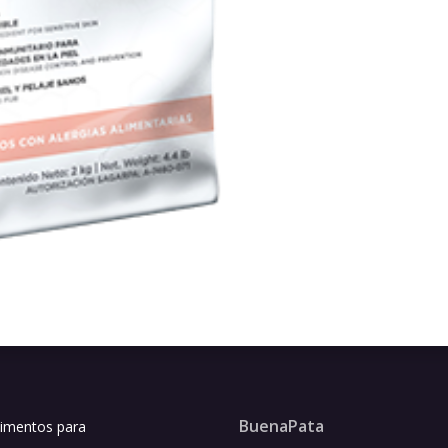
BuenaPata
limentos para