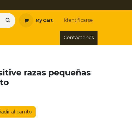
Identificarse
My Cart
Contáctenos
itive razas pequeñas
lto
adir al carrito