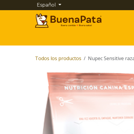
Ir al contenido
Español
Inicio
Tienda
Cita
Contáctenos
Todos los productos
Nupec Sensitive raz