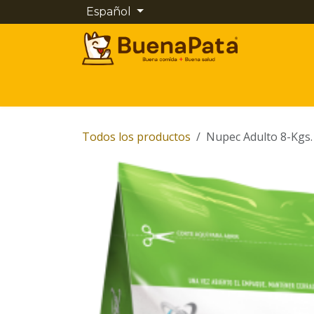
Ir al contenido
Español
Inicio
Tienda
Cita
Contáctenos
Todos los productos
Nupec Adulto 8-Kgs.