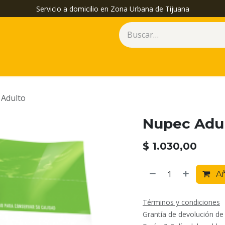
Servicio a domicilio en Zona Urbana de Tijuana
 Adulto
Nupec Adul
$
1.030,00
Añ
Términos y condiciones
Grantía de devolución de