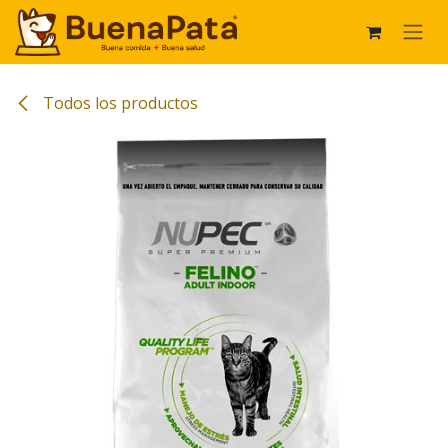
Ir al contenido
Todos los productos